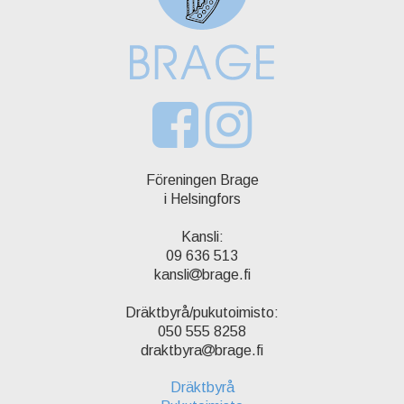
Föreningen Brage
i Helsingfors
Kansli:
09 636 513
kansli
brage.fi
Dräktbyrå/pukutoimisto:
050 555 8258
draktbyra
brage.fi
Dräktbyrå