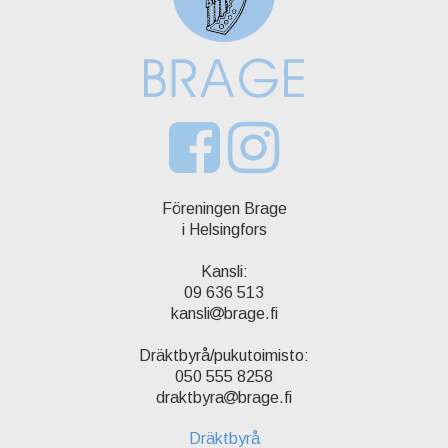
Föreningen Brage
i Helsingfors
Kansli:
09 636 513
kansli
brage.fi
Dräktbyrå/pukutoimisto:
050 555 8258
draktbyra
brage.fi
Dräktbyrå