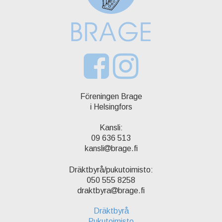
Föreningen Brage
i Helsingfors
Kansli:
09 636 513
kansli
brage.fi
Dräktbyrå/pukutoimisto:
050 555 8258
draktbyra
brage.fi
Dräktbyrå
Pukutoimisto