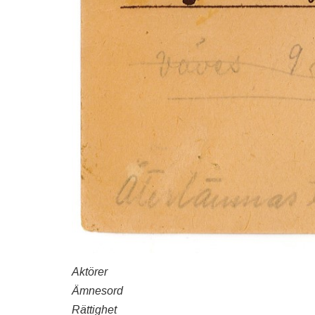
Aktörer
Ämnesord
Rättighet