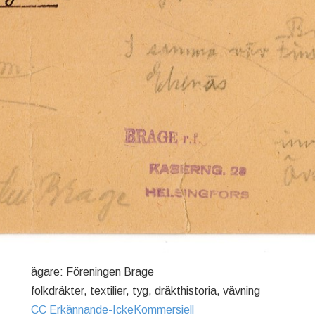
ägare: Föreningen Brage
folkdräkter, textilier, tyg, dräkthistoria, vävning
CC Erkännande-IckeKommersiell