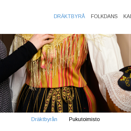
DRÄKTBYRÅ
FOLKDANS
KA
Dräktbyrån
Pukutoimisto