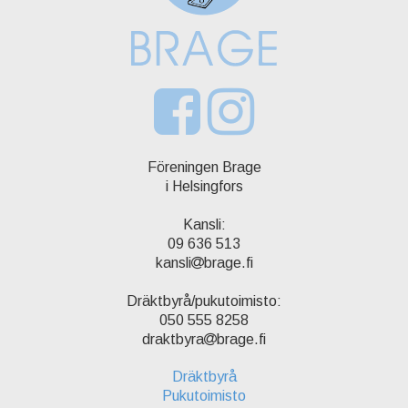
Föreningen Brage
i Helsingfors
Kansli:
09 636 513
kansli
brage.fi
Dräktbyrå/pukutoimisto:
050 555 8258
draktbyra
brage.fi
Dräktbyrå
Pukutoimisto