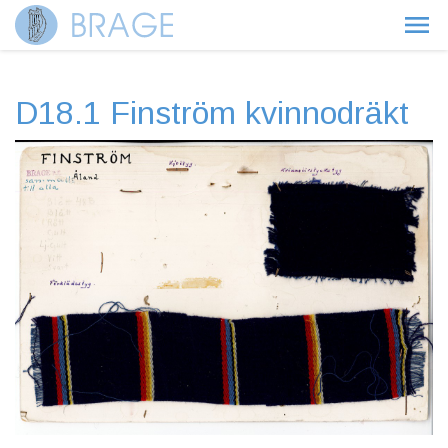
D18.1 Finström kvinnodräkt