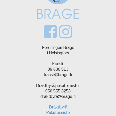
Föreningen Brage
i Helsingfors
Kansli:
09 636 513
kansli
brage.fi
Dräktbyrå/pukutoimisto:
050 555 8258
draktbyra
brage.fi
Dräktbyrå
Pukutoimisto