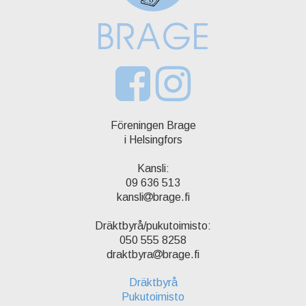
Föreningen Brage
i Helsingfors
Kansli:
09 636 513
kansli
brage.fi
Dräktbyrå/pukutoimisto:
050 555 8258
draktbyra
brage.fi
Dräktbyrå
Pukutoimisto