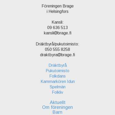
Föreningen Brage
i Helsingfors
Kansli:
09 636 513
kansli
brage.fi
Dräktbyrå/pukutoimisto:
050 555 8258
draktbyra
brage.fi
Dräktbyrå
Pukutoimisto
Folkdans
Kammarkören Idun
Spelmän
Folkliv
Aktuellt
Om föreningen
Barn