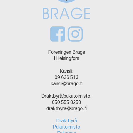
Föreningen Brage
i Helsingfors
Kansli:
09 636 513
kansli
brage.fi
Dräktbyrå/pukutoimisto:
050 555 8258
draktbyra
brage.fi
Dräktbyrå
Pukutoimisto