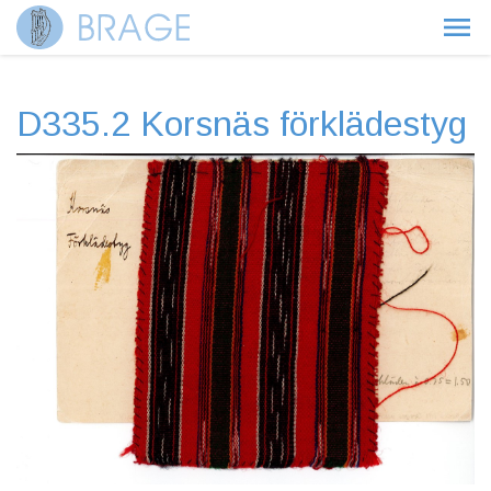
D335.2 Korsnäs förklädestyg