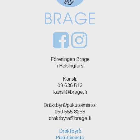
Föreningen Brage
i Helsingfors
Kansli:
09 636 513
kansli
brage.fi
Dräktbyrå/pukutoimisto:
050 555 8258
draktbyra
brage.fi
Dräktbyrå
Pukutoimisto