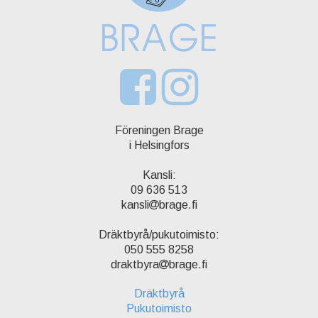
Föreningen Brage
i Helsingfors
Kansli:
09 636 513
kansli
brage.fi
Dräktbyrå/pukutoimisto:
050 555 8258
draktbyra
brage.fi
Dräktbyrå
Pukutoimisto