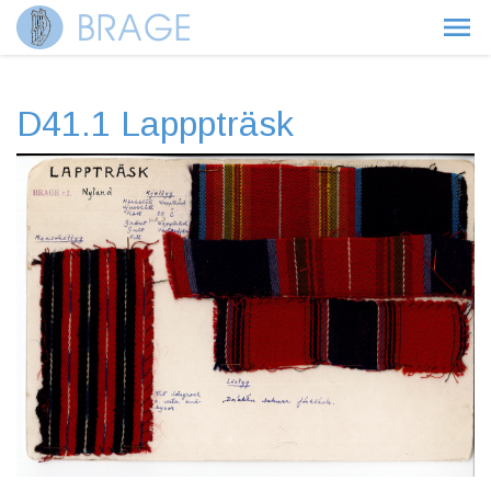
D41.1 Lapppträsk