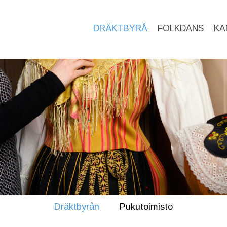
DRÄKTBYRÅ
FOLKDANS
KA
Dräktbyrån
Pukutoimisto