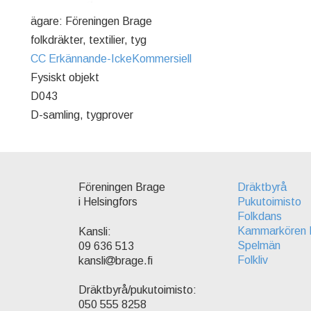
ägare: Föreningen Brage
folkdräkter, textilier, tyg
CC Erkännande-IckeKommersiell
Fysiskt objekt
D043
D-samling, tygprover
Föreningen Brage
Dräktbyrå
i Helsingfors
Pukutoimisto
Folkdans
Kammarkören 
Kansli:
Spelmän
09 636 513
Folkliv
kansli
brage.fi
Dräktbyrå/pukutoimisto:
050 555 8258