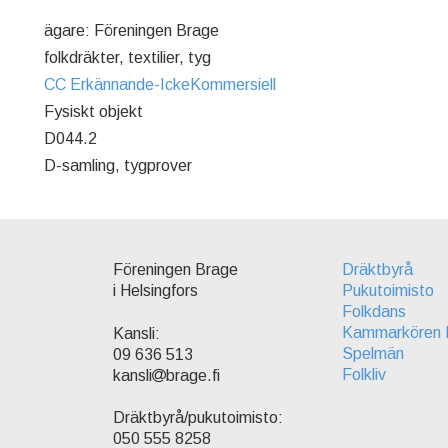
ägare: Föreningen Brage
folkdräkter, textilier, tyg
CC Erkännande-IckeKommersiell
Fysiskt objekt
D044.2
D-samling, tygprover
Föreningen Brage
Dräktbyrå
i Helsingfors
Pukutoimisto
Folkdans
Kammarkören 
Kansli:
Spelmän
09 636 513
Folkliv
kansli
brage.fi
Dräktbyrå/pukutoimisto:
050 555 8258