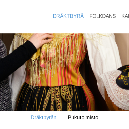
DRÄKTBYRÅ
FOLKDANS
KA
Dräktbyrån
Pukutoimisto