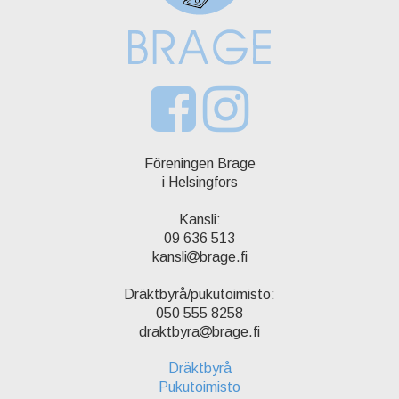
Föreningen Brage
i Helsingfors
Kansli:
09 636 513
kansli
brage.fi
Dräktbyrå/pukutoimisto:
050 555 8258
draktbyra
brage.fi
Dräktbyrå
Pukutoimisto