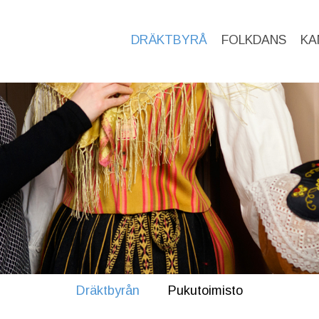
DRÄKTBYRÅ
FOLKDANS
KA
Dräktbyrån
Pukutoimisto