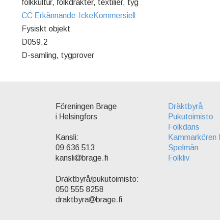
folkkultur, folkdräkter, textilier, tyg
CC Erkännande-IckeKommersiell
Fysiskt objekt
D059.2
D-samling, tygprover
Föreningen Brage
Dräktbyrå
i Helsingfors
Pukutoimisto
Folkdans
Kammarkören 
Kansli:
Spelmän
09 636 513
Folkliv
kansli
brage.fi
Dräktbyrå/pukutoimisto:
050 555 8258
draktbyra
brage.fi