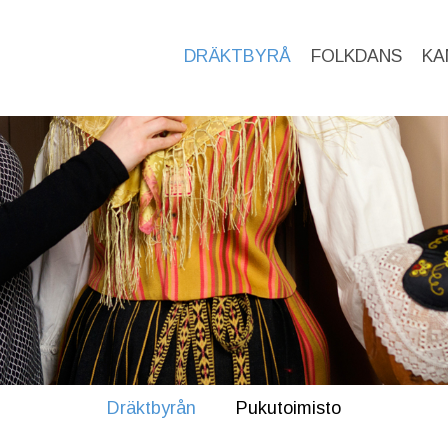
DRÄKTBYRÅ
FOLKDANS
KA
Dräktbyrån
Pukutoimisto