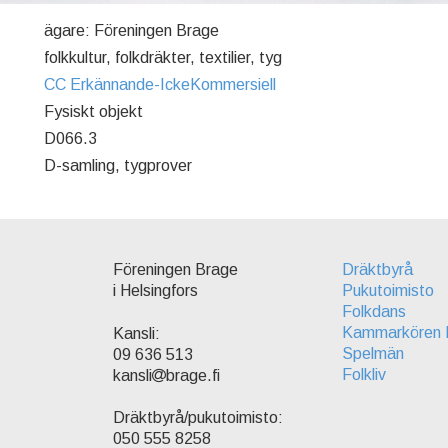
ägare: Föreningen Brage
folkkultur, folkdräkter, textilier, tyg
CC Erkännande-IckeKommersiell
Fysiskt objekt
D066.3
D-samling, tygprover
Föreningen Brage
Dräktbyrå
i Helsingfors
Pukutoimisto
Folkdans
Kammarkören 
Kansli:
Spelmän
09 636 513
Folkliv
kansli
brage.fi
Dräktbyrå/pukutoimisto:
050 555 8258