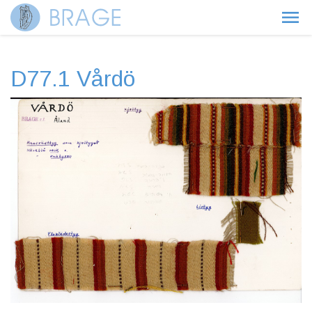
D77.1 Vårdö