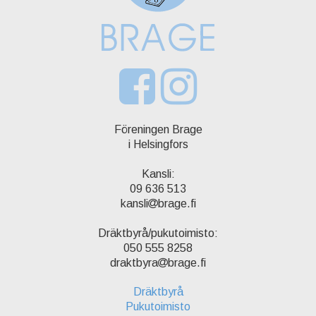
Föreningen Brage
i Helsingfors
Kansli:
09 636 513
kansli
brage.fi
Dräktbyrå/pukutoimisto:
050 555 8258
draktbyra
brage.fi
Dräktbyrå
Pukutoimisto