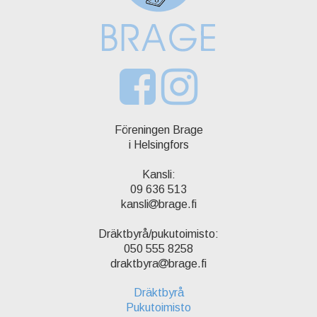
Föreningen Brage
i Helsingfors
Kansli:
09 636 513
kansli
brage.fi
Dräktbyrå/pukutoimisto:
050 555 8258
draktbyra
brage.fi
Dräktbyrå
Pukutoimisto