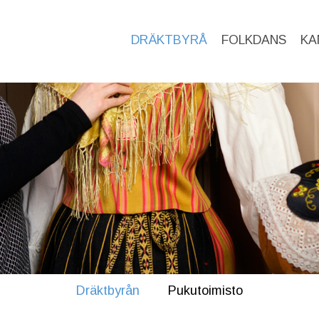
DRÄKTBYRÅ
FOLKDANS
KA
Dräktbyrån
Pukutoimisto