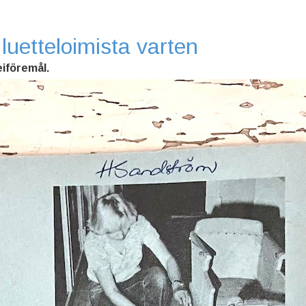
luetteloimista varten
eiföremål.