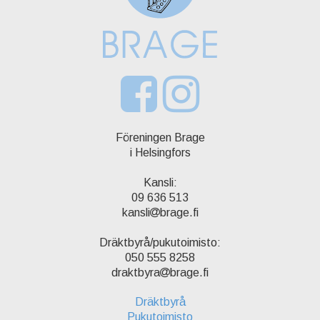
Föreningen Brage
i Helsingfors
Kansli:
09 636 513
kansli
brage.fi
Dräktbyrå/pukutoimisto:
050 555 8258
draktbyra
brage.fi
Dräktbyrå
Pukutoimisto