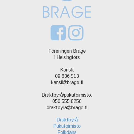
Föreningen Brage
i Helsingfors
Kansli:
09 636 513
kansli
brage.fi
Dräktbyrå/pukutoimisto:
050 555 8258
draktbyra
brage.fi
Dräktbyrå
Pukutoimisto
Folkdans