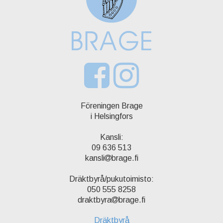
Föreningen Brage
i Helsingfors
Kansli:
09 636 513
kansli
brage.fi
Dräktbyrå/pukutoimisto:
050 555 8258
draktbyra
brage.fi
Dräktbyrå