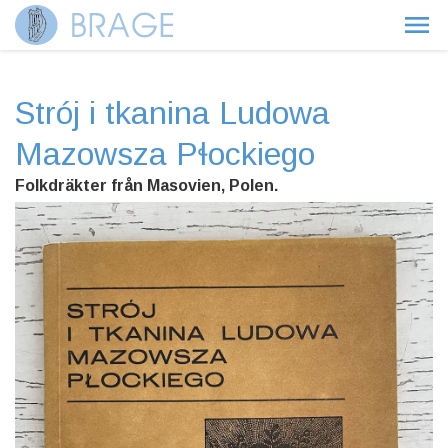
Strój i tkanina Ludowa
Mazowsza Pɬockiego
Folkdräkter från Masovien, Polen.