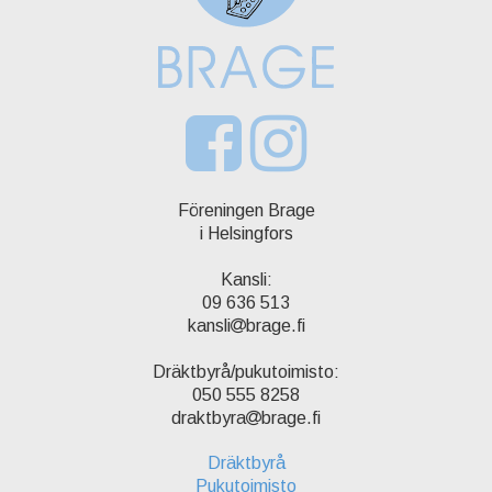
Föreningen Brage
i Helsingfors
Kansli:
09 636 513
kansli
brage.fi
Dräktbyrå/pukutoimisto:
050 555 8258
draktbyra
brage.fi
Dräktbyrå
Pukutoimisto