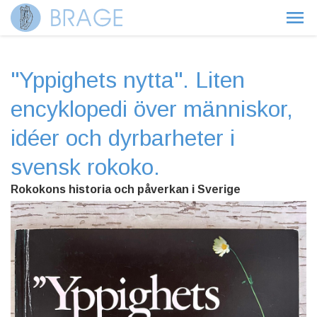
"Yppighets nytta". Liten
encyklopedi över människor,
idéer och dyrbarheter i
svensk rokoko.
Rokokons historia och påverkan i Sverige