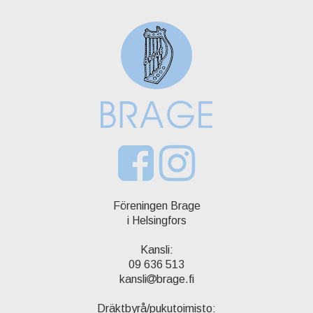
Föreningen Brage
i Helsingfors
Kansli:
09 636 513
kansli
brage.fi
Dräktbyrå/pukutoimisto: