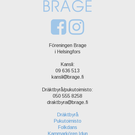
Föreningen Brage
i Helsingfors
Kansli:
09 636 513
kansli
brage.fi
Dräktbyrå/pukutoimisto:
050 555 8258
draktbyra
brage.fi
Dräktbyrå
Pukutoimisto
Folkdans
Kammarkören Idun