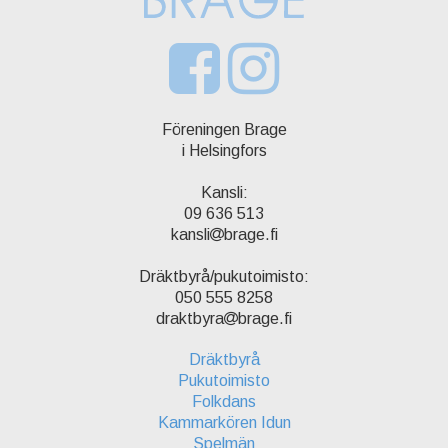
Föreningen Brage
i Helsingfors
Kansli:
09 636 513
kansli
brage.fi
Dräktbyrå/pukutoimisto:
050 555 8258
draktbyra
brage.fi
Dräktbyrå
Pukutoimisto
Folkdans
Kammarkören Idun
Spelmän