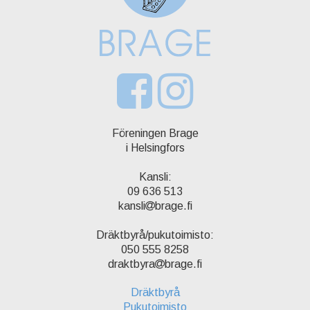
Föreningen Brage
i Helsingfors
Kansli:
09 636 513
kansli
brage.fi
Dräktbyrå/pukutoimisto:
050 555 8258
draktbyra
brage.fi
Dräktbyrå
Pukutoimisto