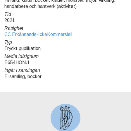
Finland, kultur, böcker, kläder, mönster, tröjor, virkning,
handarbete och hantverk (aktivitet)
Tid
2021
Rättighet
CC Erkännande-IckeKommersiell
Typ
Tryckt publikation
Media id/signum
E654HON.1
Ingår i samlingen
E-samling, böcker