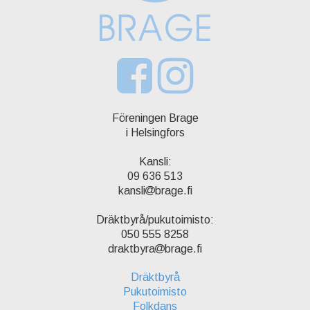
Föreningen Brage
i Helsingfors
Kansli:
09 636 513
kansli
brage.fi
Dräktbyrå/pukutoimisto:
050 555 8258
draktbyra
brage.fi
Dräktbyrå
Pukutoimisto
Folkdans