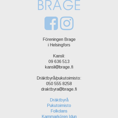
Föreningen Brage
i Helsingfors
Kansli:
09 636 513
kansli
brage.fi
Dräktbyrå/pukutoimisto:
050 555 8258
draktbyra
brage.fi
Dräktbyrå
Pukutoimisto
Folkdans
Kammarkören Idun