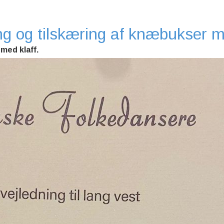
ng og tilskæring af knæbukser 
med klaff.