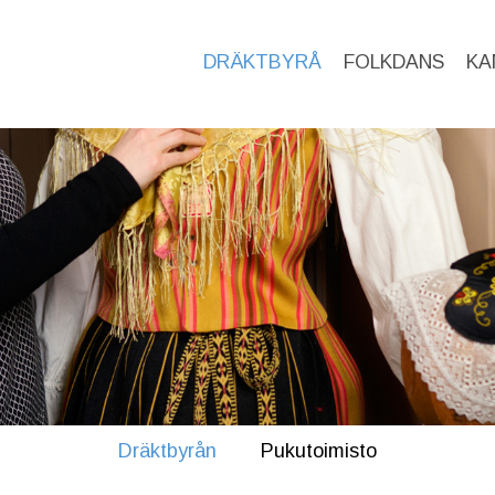
DRÄKTBYRÅ
FOLKDANS
KA
Dräktbyrån
Pukutoimisto