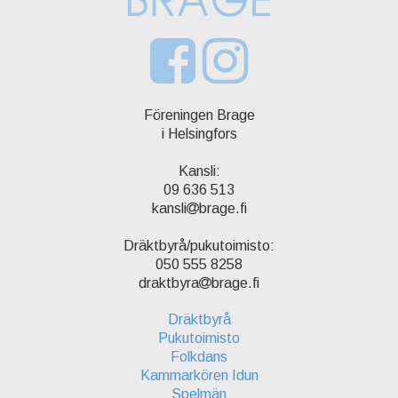
Föreningen Brage
i Helsingfors
Kansli:
09 636 513
kansli
brage.fi
Dräktbyrå/pukutoimisto:
050 555 8258
draktbyra
brage.fi
Dräktbyrå
Pukutoimisto
Folkdans
Kammarkören Idun
Spelmän