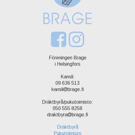
Föreningen Brage
i Helsingfors
Kansli:
09 636 513
kansli
brage.fi
Dräktbyrå/pukutoimisto:
050 555 8258
draktbyra
brage.fi
Dräktbyrå
Pukutoimisto