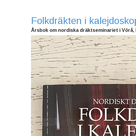
Folkdräkten i kalejdosko
Årsbok om nordiska dräktseminariet i Vörå, 