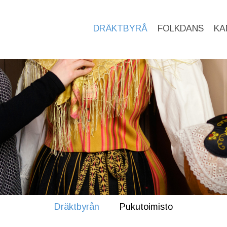
DRÄKTBYRÅ
FOLKDANS
KA
Dräktbyrån
Pukutoimisto