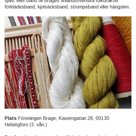
själv, eller band till Brages finlandssvenska folkdräkter:
förklädesband, kjolsäcksband, strumpeband eller hängslen.
Plats
Föreningen Brage, Kaserngatan 28, 00130
Helsingfors (3. vån.)