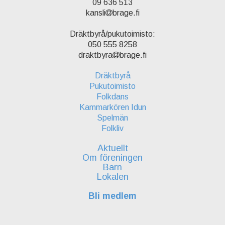
09 636 513
kansli
brage.fi
Dräktbyrå/pukutoimisto:
050 555 8258
draktbyra
brage.fi
Dräktbyrå
Pukutoimisto
Folkdans
Kammarkören Idun
Spelmän
Folkliv
Aktuellt
Om föreningen
Barn
Lokalen
Bli medlem