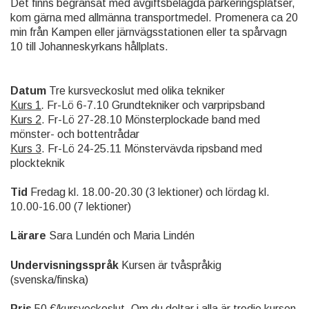
Det finns begränsat med avgiftsbelagda parkeringsplatser,
kom gärna med allmänna transportmedel. Promenera ca 20
min från Kampen eller järnvägsstationen eller ta spårvagn
10 till Johanneskyrkans hållplats.
Datum
Tre kursveckoslut med olika tekniker
Kurs 1
.
Fr-Lö 6-7.10 Grundtekniker och varpripsband
Kurs 2
. Fr-Lö 27-28.10 Mönsterplockade band med
mönster- och bottentrådar
Kurs 3
. Fr-Lö 24-25.11 Mönstervävda ripsband med
plockteknik
Tid
Fredag kl. 18.00-20.30 (3 lektioner) och lördag kl.
10.00-16.00 (7 lektioner)
Lärare
Sara Lundén och Maria Lindén
Undervisningsspråk
Kursen är tvåspråkig
(svenska/finska)
Pris
50 €/kursveckoslut. Om du deltar i alla är tredje kursen