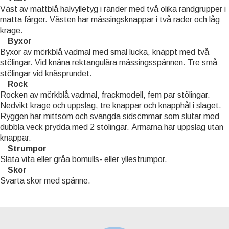
Väst av mattblå halvylletyg i ränder med två olika randgrupper i
matta färger. Västen har mässingsknappar i två rader och låg
krage.
Byxor
Byxor av mörkblå vadmal med smal lucka, knäppt med två
stölingar. Vid knäna rektangulära mässingsspännen. Tre små
stölingar vid knäsprundet.
Rock
Rocken av mörkblå vadmal, frackmodell, fem par stölingar.
Nedvikt krage och uppslag, tre knappar och knapphål i slaget.
Ryggen har mittsöm och svängda sidsömmar som slutar med
dubbla veck prydda med 2 stölingar. Ärmarna har uppslag utan
knappar.
Strumpor
Släta vita eller gråa bomulls- eller yllestrumpor.
Skor
Svarta skor med spänne.