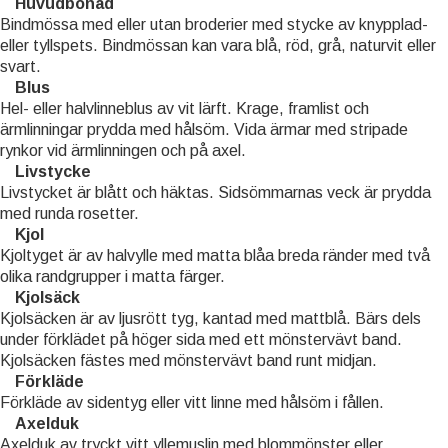
Huvudbonad
Bindmössa med eller utan broderier med stycke av knypplad-
eller tyllspets. Bindmössan kan vara blå, röd, grå, naturvit eller
svart.
Blus
Hel- eller halvlinneblus av vit lärft. Krage, framlist och
ärmlinningar prydda med hålsöm. Vida ärmar med stripade
rynkor vid ärmlinningen och på axel.
Livstycke
Livstycket är blått och häktas. Sidsömmarnas veck är prydda
med runda rosetter.
Kjol
Kjoltyget är av halvylle med matta blåa breda ränder med två
olika randgrupper i matta färger.
Kjolsäck
Kjolsäcken är av ljusrött tyg, kantad med mattblå. Bärs dels
under förklädet på höger sida med ett mönstervävt band.
Kjolsäcken fästes med mönstervävt band runt midjan.
Förkläde
Förkläde av sidentyg eller vitt linne med hålsöm i fållen.
Axelduk
Axelduk av tryckt vitt yllemuslin med blommönster eller