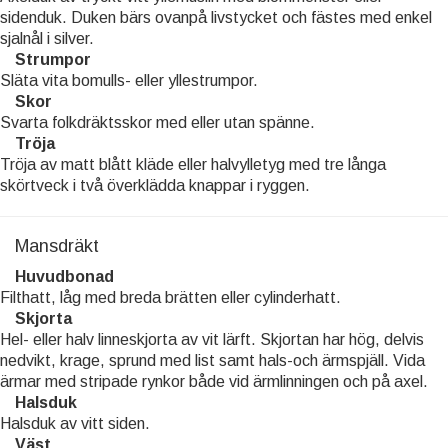
sidenduk. Duken bärs ovanpå livstycket och fästes med enkel
sjalnål i silver.
Strumpor
Släta vita bomulls- eller yllestrumpor.
Skor
Svarta folkdräktsskor med eller utan spänne.
Tröja
Tröja av matt blått kläde eller halvylletyg med tre långa
skörtveck i två överklädda knappar i ryggen.
Mansdräkt
Huvudbonad
Filthatt, låg med breda brätten eller cylinderhatt.
Skjorta
Hel- eller halv linneskjorta av vit lärft. Skjortan har hög, delvis
nedvikt, krage, sprund med list samt hals-och ärmspjäll. Vida
ärmar med stripade rynkor både vid ärmlinningen och på axel.
Halsduk
Halsduk av vitt siden.
Väst