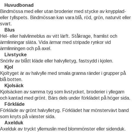
Huvudbonad
Bindmössa med eller utan broderier med stycke av knypplad-
eller tyllspets. Bindmössan kan vara blå, röd, grön, naturvit eller
svart.
Blus
Hel- eller halvlinneblus av vitt lärft. Ståkrage, framlist och
ärmlinningar släta. Vida ärmar med stripade rynkor vid
ärmlinningen och på axel.
Livstycke
Snörliv av blått kläde eller halvylletyg, fastsydd i kjolen.
Kjol
Kjoltyget är av halvylle med smala granna ränder i grupper på
blå botten.
Kjolsäck
Kjolsäcken av samma tyg som livstycket, broderier i yllegarn
och kantad med grönt. Bärs dels under förklädet på höger sida.
Förkläde
Förkläde av grönt halvylletyg. Förklädet har mönstervävt band
som knyts på vänster sida.
Axelduk
Axelduk av tryckt yllemuslin med blommönster eller sidenduk.