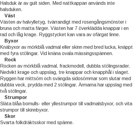
Halsduk är av gult siden. Med nattkappan används inte
halsduken.
Väst
Västen av halvylletyg, tvärrandigt med rosengångsmönster i
bruna och matta färger. Västen har 7 överklädda knappar i en
rad och låg krage. Ryggstycket kan vara av ofärgat linne.
Byxor
Knäbyxor av mörkblå vadmal eller skinn med bred lucka, knäppt
med fyra stölingar. Vid knäna ovala mässingsspännen.
Rock
Rocken av mörkblå vadmal, frackmodell, dubbla stölingsrader.
Nedvikt krage och uppslag, tre knappar och knapphål i slaget.
Ryggen har mittsöm och svängda sidosömmar som slutar med
dubbla veck, prydda med 2 stölingar. Ärmarna har uppslag med
två stölingar.
Strumpor
Släta blåa bomulls- eller yllestrumpor till vadmalsbyxor, och vita
strumpor till skinnbyxor.
Skor
Svarta folkdräktsskor med spänne.