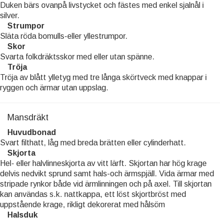
Duken bärs ovanpå livstycket och fästes med enkel sjalnål i
silver.
Strumpor
Släta röda bomulls-eller yllestrumpor.
Skor
Svarta folkdräktsskor med eller utan spänne.
Tröja
Tröja av blått ylletyg med tre långa skörtveck med knappar i
ryggen och ärmar utan uppslag.
Mansdräkt
Huvudbonad
Svart filthatt, låg med breda brätten eller cylinderhatt.
Skjorta
Hel- eller halvlinneskjorta av vitt lärft. Skjortan har hög krage
delvis nedvikt sprund samt hals-och ärmspjäll. Vida ärmar med
stripade rynkor både vid ärmlinningen och på axel. Till skjortan
kan användas s.k. nattkappa, ett löst skjortbröst med
uppstående krage, rikligt dekorerat med hålsöm
Halsduk