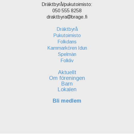
Dräktbyrå/pukutoimisto:
050 555 8258
draktbyra
brage.fi
Dräktbyrå
Pukutoimisto
Folkdans
Kammarkören Idun
Spelmän
Folkliv
Aktuellt
Om föreningen
Barn
Lokalen
Bli medlem