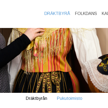
DRÄKTBYRÅ
FOLKDANS
KA
Dräktbyrån
Pukutoimisto