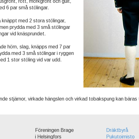
ljusgrönt, rött, mörkgrönt och gult,
d 6 par små stölingar.
 knäppt med 2 stora stölingar,
ömmen prydda med 3 små stölingar
ingar vid knäsprundet.
de hörn, slag, knäpps med 7 par
rydda med 3 små stölingar i ryggen
ed 1 stor stöling vid var udd.
de stjärnor, virkade hängslen och virkad tobakspung kan bäras ti
Föreningen Brage
Dräktbyrå
i Helsingfors
Pukutoimisto