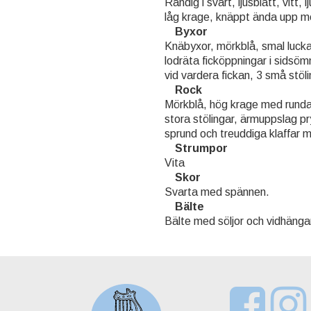
Randig i svart, ljusblått, vitt, 
låg krage, knäppt ända upp me
Byxor
Knäbyxor, mörkblå, smal lucka
lodräta ficköppningar i sids
vid vardera fickan, 3 små stöl
Rock
Mörkblå, hög krage med runda
stora stölingar, ärmuppslag p
sprund och treuddiga klaffar m
Strumpor
Vita
Skor
Svarta med spännen.
Bälte
Bälte med söljor och vidhängan