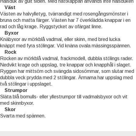
Halsduk av gult siden. Med nattkappan används inte halsduken
Väst
Västen av halvylletyg, tvärrandigt med rosengångsmönster i
bruna och matta färger. Västen har 7 överklädda knappar i en
rad och låg krage. Ryggstycket av ofärgat linne.
Byxor
Knäbyxor av mörkblå vadmal, eller skinn, med bred lucka
knäppt med fyra stölingar. Vid knäna ovala mässingsspännen.
Rock
Rocken av mörkblå vadmal, frackmodell, dubbla stölings rader.
Nedvikt krage och uppslag, tre knappar och knapphål i slaget.
Ryggen har mittsöm och svängda sidosömmar, som slutar med
dubbla veck prydda med 2 stölingar. Ärmarna har uppslag med
två stölingar i uppslaget.
Strumpor
Släta blå bomulls- eller yllestrumpor till vadmalsbyxor och vit
med skinnbyxor.
Skor
Svarta med spännen.