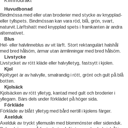
Kvinnodräkt
Huvudbonad
Bindmössa med eller utan broderier med stycke av knypplad-
eller tyllspets. Bindmössan kan vara röd, blå, grön, svart,
naturvit.Lärftshatt med knypplad spets i framkanten är andra
alternativet.
Blus
Hel- eller halvlinneblus av vit lärft. Stort rektangulärt halshål
med bred hålsöm, ärmar utan ärmlinningar med bred hålsöm.
Livstycke
Livstycket av rött kläde eller halvylletyg, fastsytt i kjolen.
Kjol
Kjoltyget är av halvylle, smalrandig i rött, grönt och gult på blå
botten.
Kjolsäck
Kjolsäcken av rött ylletyg, kantad med gult och broderier i
yllegarn. Bärs dels under förklädet på höger sida.
Förkläde
Förkläde av blått ylletyg med bård nertill i kjolens färger.
Axelduk
Axelduk av tryckt yllemuslin med blommönster eller sidenduk.