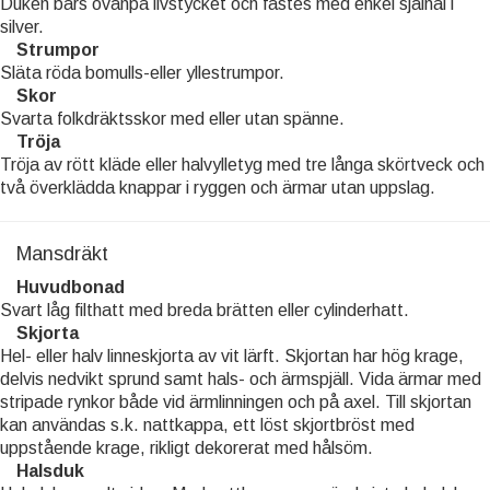
Duken bärs ovanpå livstycket och fästes med enkel sjalnål i
silver.
Strumpor
Släta röda bomulls-eller yllestrumpor.
Skor
Svarta folkdräktsskor med eller utan spänne.
Tröja
Tröja av rött kläde eller halvylletyg med tre långa skörtveck och
två överklädda knappar i ryggen och ärmar utan uppslag.
Mansdräkt
Huvudbonad
Svart låg filthatt med breda brätten eller cylinderhatt.
Skjorta
Hel- eller halv linneskjorta av vit lärft. Skjortan har hög krage,
delvis nedvikt sprund samt hals- och ärmspjäll. Vida ärmar med
stripade rynkor både vid ärmlinningen och på axel. Till skjortan
kan användas s.k. nattkappa, ett löst skjortbröst med
uppstående krage, rikligt dekorerat med hålsöm.
Halsduk