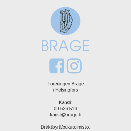
Föreningen Brage
i Helsingfors
Kansli:
09 636 513
kansli
brage.fi
Dräktbyrå/pukutoimisto: