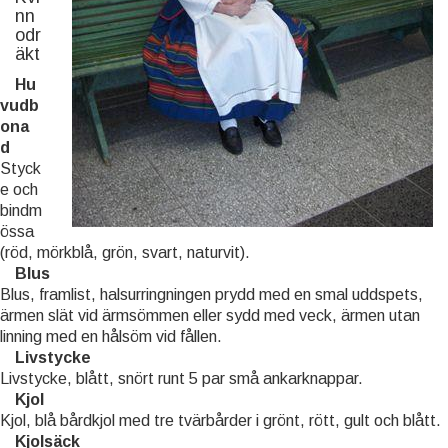
nn
odr
äkt
Hu
vudb
ona
d
Styck
e och
bindm
össa
(röd, mörkblå, grön, svart, naturvit).
Blus
Blus, framlist, halsurringningen prydd med en smal uddspets,
ärmen slät vid ärmsömmen eller sydd med veck, ärmen utan
linning med en hålsöm vid fållen.
Livstycke
Livstycke, blått, snört runt 5 par små ankarknappar.
Kjol
Kjol, blå bårdkjol med tre tvärbårder i grönt, rött, gult och blått.
Kjolsäck