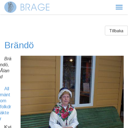
Tillbaka
Brändö
Brä
ndö,
Ålan
d
All
mänt
om
folkdr
äkte
r
Kvi