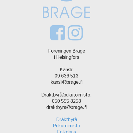
Föreningen Brage
i Helsingfors
Kansli:
09 636 513
kansli
brage.fi
Dräktbyrå/pukutoimisto:
050 555 8258
draktbyra
brage.fi
Dräktbyrå
Pukutoimisto
Folkdans