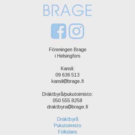
Föreningen Brage
i Helsingfors
Kansli:
09 636 513
kansli
brage.fi
Dräktbyrå/pukutoimisto:
050 555 8258
draktbyra
brage.fi
Dräktbyrå
Pukutoimisto
Folkdans