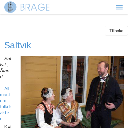
Tillbaka
Saltvik
Sal
tvik,
Ålan
d
All
mänt
om
folkdr
äkte
r
Kvi