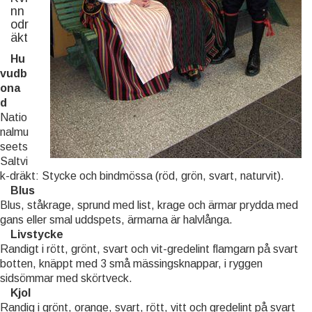
nn
odr
äkt
Hu
vudb
ona
d
Natio
nalmu
seets
Saltvi
k-dräkt: Stycke och bindmössa (röd, grön, svart, naturvit).
Blus
Blus, ståkrage, sprund med list, krage och ärmar prydda med
gans eller smal uddspets, ärmarna är halvlånga.
Livstycke
Randigt i rött, grönt, svart och vit-gredelint flamgarn på svart
botten, knäppt med 3 små mässingsknappar, i ryggen
sidsömmar med skörtveck.
Kjol
Randig i grönt, orange, svart, rött, vitt och gredelint på svart