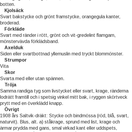
botten.
Kjolsäck
Svart bakstycke och grönt framstycke, orangegula kanter,
broderad.
Förkläde
Svart med ränder i rött, grönt och vit-gredelint flamgarn,
mönstervävda förklädsband.
Axelduk
Siden eller svartbottnad yllemuslin med tryckt blommönster.
Strumpor
Vita
Skor
Svarta med eller utan spännen.
Tröja
Samma randiga tyg som livstycket eller svart, krage, ränderna
lodrätt framtill och i spetsig vinkel mitt bak, i ryggen skörtveck
prytt med en överklädd knapp.
Övrigt
1908 års Saltvik-dräkt: Stycke och bindmössa (röd, blå, svart,
naturvit). Blus, alt. a) ståkrage, sprund med list, krage och
ärmar prydda med gans, smal virkad kant eller uddspets,