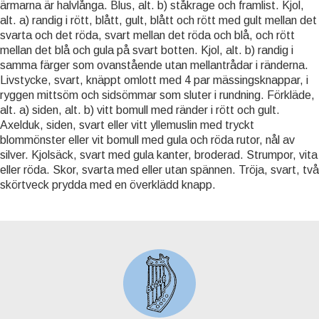
ärmarna är halvlånga. Blus, alt. b) ståkrage och framlist. Kjol,
alt. a) randig i rött, blått, gult, blått och rött med gult mellan det
svarta och det röda, svart mellan det röda och blå, och rött
mellan det blå och gula på svart botten. Kjol, alt. b) randig i
samma färger som ovanstående utan mellantrådar i ränderna.
Livstycke, svart, knäppt omlott med 4 par mässingsknappar, i
ryggen mittsöm och sidsömmar som sluter i rundning. Förkläde,
alt. a) siden, alt. b) vitt bomull med ränder i rött och gult.
Axelduk, siden, svart eller vitt yllemuslin med tryckt
blommönster eller vit bomull med gula och röda rutor, nål av
silver. Kjolsäck, svart med gula kanter, broderad. Strumpor, vita
eller röda. Skor, svarta med eller utan spännen. Tröja, svart, två
skörtveck prydda med en överklädd knapp.