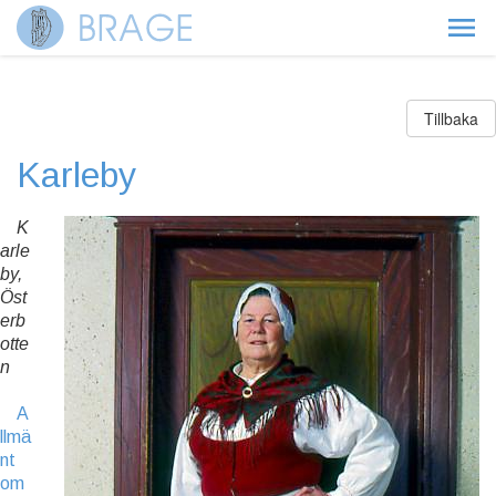
Tillbaka
Karleby
K
arle
by,
Öst
erb
otte
n
A
llmä
nt
om