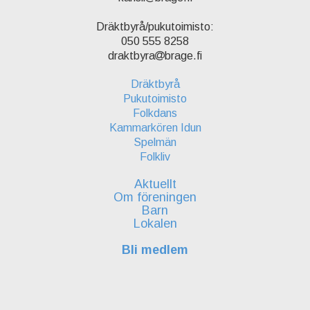
Dräktbyrå/pukutoimisto:
050 555 8258
draktbyra
brage.fi
Dräktbyrå
Pukutoimisto
Folkdans
Kammarkören Idun
Spelmän
Folkliv
Aktuellt
Om föreningen
Barn
Lokalen
Bli medlem