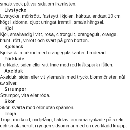
smala veck på var sida om framlisten.
Livstycke
Livstycke, mörkrött, fastsytt i kjolen, häktas, endast 10 cm
högt i sidorna, djupt urringat framtill, smala hängsel.
Kjol
Kjol, smalrandig i vitt, rosa, citrongult, orangegult, orange,
brunt, rött, vinrött och svart på grön botten.
Kjolsäck
Kjolsäck, mörkröd med orangegula kanter, broderad.
Förkläde
Förkläde, siden eller vitt linne med röd kråkspark i fållen.
Axelduk
Axelduk, siden eller vit yllemuslin med tryckt blommönster, nål
av silver.
Strumpor
Strumpor, vita eller röda.
Skor
Skor, svarta med eller utan spännen.
Tröja
Tröja, mörkröd, midjelång, häktas, ärmarna rynkade på axeln
och smala nertill, i ryggen sidsömmar med en överklädd knapp.