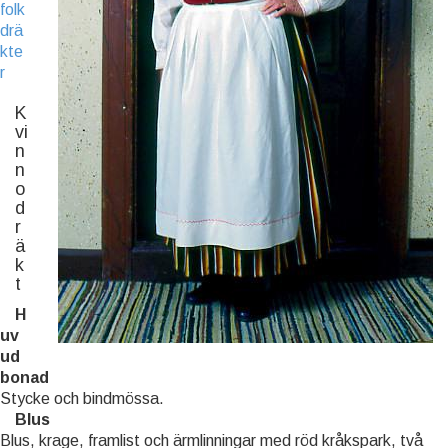
folk
drä
kte
r
K
vi
n
n
o
d
r
ä
k
t
H
uv
ud
bonad
Stycke och bindmössa.
Blus
Blus, krage, framlist och ärmlinningar med röd kråkspark, två