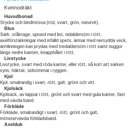
Kvinnodräkt
Huvudbonad
Stycke och bindmössa (röd, svart, grön, naturvit).
Blus
Särk, ståkrage, sprund med list, nidaldersöm i rött,
axelförstärkningar med infälld spets, ärmar med nersydda veck,
ärmlinningen kan prydas med tredaldersöm i rött samt nuggor
längs nedre kanten, knapphålet i rött.
Livstycke
Livstycke, svart med röda kanter, eller rött, så kort att särken
syns, häktat, sidsömmar i ryggen.
Kjol
Kjol, smalrandig i svart, rött, gult, grönt och vitt.
Kjolsäck
Kjolsäck, av lappar i rött, grönt och svart med gula kanter, fäst
med vävda band.
Förkläde
Förkläde, smalrandigt i svart, rött, grönt och gult,
mönstervävda förklädsband.
Axelduk