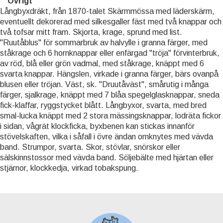
Övrigt
Långbyxdräkt, från 1870-talet Skärmmössa med läderskärm,
eventuellt dekorerad med silkesgaller fäst med två knappar och
två tofsar mitt fram. Skjorta, krage, sprund med list.
"Ruutåblus" för sommarbruk av halvylle i granna färger, med
ståkrage och 6 hornknappar eller enfärgad "tröja" förvinterbruk,
av röd, blå eller grön vadmal, med ståkrage, knäppt med 6
svarta knappar. Hängslen, virkade i granna färger, bärs ovanpå
blusen eller tröjan. Väst, sk. "Druutåväst", smårutig i många
färger, sjalkrage, knäppt med 7 blåa spegelglasknappar, sneda
fick-klaffar, ryggstycket blått. Långbyxor, svarta, med bred
smal-lucka knäppt med 2 stora mässingsknappar, lodräta fickor
i sidan, vågrät klockficka, byxbenen kan stickas innanför
stövelskaften, vilka i såfall i övre ändan omknytes med vävda
band. Strumpor, svarta. Skor, stövlar, snörskor eller
sälskinnstossor med vävda band. Söljebälte med hjärtan eller
stjärnor, klockkedja, virkad tobakspung.