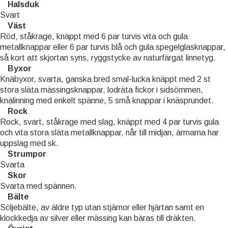
Halsduk
Svart
Väst
Röd, ståkrage, knäppt med 6 par turvis vita och gula
metallknappar eller 6 par turvis blå och gula spegelglasknappar,
så kort att skjortan syns, ryggstycke av naturfärgat linnetyg.
Byxor
Knäbyxor, svarta, ganska bred smal-lucka knäppt med 2 st
stora släta mässingsknappar, lodräta fickor i sidsömmen,
knälinning med enkelt spänne, 5 små knappar i knäsprundet.
Rock
Rock, svart, ståkrage med slag, knäppt med 4 par turvis gula
och vita stora släta metallknappar, når till midjan, ärmarna har
uppslag med sk.
Strumpor
Svarta
Skor
Svarta med spännen.
Bälte
Söljebälte, av äldre typ utan stjärnor eller hjärtan samt en
klockkedja av silver eller mässing kan bäras till dräkten.