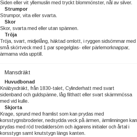
Siden eller vit yllemuslin med tryckt blommönster, nål av silver.
Strumpor
Strumpor, vita eller svarta.
Skor
Skor, svarta med eller utan spännen.
Tröja
Tröja, svart, midjelång, häktad omlott, i ryggen sidsömmar med
små skörtveck med 1 par spegelglas- eller pärlemorknappar,
ärmarna vida upptill.
Mansdräkt
Huvudbonad
Knäbyxdräkt, från 1830-talet, Cylinderhatt med svart
sidenband och guldspänne, låg filthatt eller svart skärmmössa
med vid kulle.
Skjorta
Krage, sprund med framlist som kan prydas med
korsstygnsbroderier, nedsydda veck på ärmen, ärmlinningen kan
prydas med röd tredaldersöm och ägarens initialer och årtal i
korsstygn samt knutstygn längs kanten.