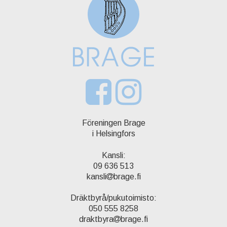
Föreningen Brage
i Helsingfors
Kansli:
09 636 513
kansli
brage.fi
Dräktbyrå/pukutoimisto:
050 555 8258
draktbyra
brage.fi