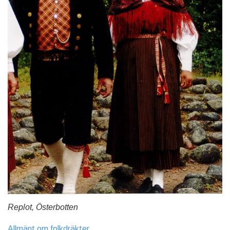
Replot, Österbotten
Allmänt om folkdräkter