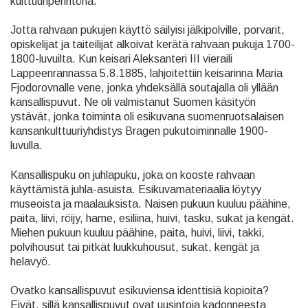
kulttuuriperintönä.
Jotta rahvaan pukujen käyttö säilyisi jälkipolville, porvarit,
opiskelijat ja taiteilijat alkoivat kerätä rahvaan pukuja 1700-
1800-luvuilta. Kun keisari Aleksanteri III vieraili
Lappeenrannassa 5.8.1885, lahjoitettiin keisarinna Maria
Fjodorovnalle vene, jonka yhdeksällä soutajalla oli yllään
kansallispuvut. Ne oli valmistanut Suomen käsityön
ystävät, jonka toiminta oli esikuvana suomenruotsalaisen
kansankulttuuriyhdistys Bragen pukutoiminnalle 1900-
luvulla.
Kansallispuku on juhlapuku, joka on kooste rahvaan
käyttämistä juhla-asuista. Esikuvamateriaalia löytyy
museoista ja maalauksista. Naisen pukuun kuuluu päähine,
paita, liivi, röijy, hame, esiliina, huivi, tasku, sukat ja kengät.
Miehen pukuun kuuluu päähine, paita, huivi, liivi, takki,
polvihousut tai pitkät luukkuhousut, sukat, kengät ja
helavyö.
Ovatko kansallispuvut esikuviensa identtisiä kopioita?
Eivät, sillä kansallispuvut ovat uusintoja kadonneesta