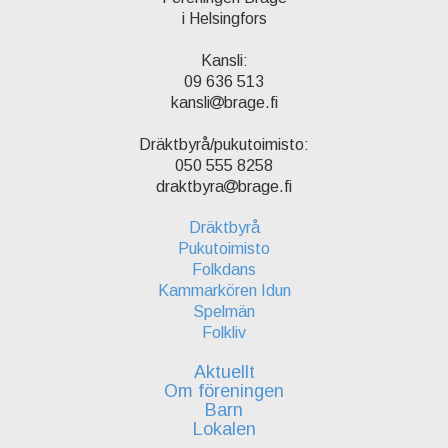
i Helsingfors
Kansli:
09 636 513
kansli
brage.fi
Dräktbyrå/pukutoimisto:
050 555 8258
draktbyra
brage.fi
Dräktbyrå
Pukutoimisto
Folkdans
Kammarkören Idun
Spelmän
Folkliv
Aktuellt
Om föreningen
Barn
Lokalen