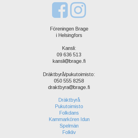
Föreningen Brage
i Helsingfors
Kansli:
09 636 513
kansli
brage.fi
Dräktbyrå/pukutoimisto:
050 555 8258
draktbyra
brage.fi
Dräktbyrå
Pukutoimisto
Folkdans
Kammarkören Idun
Spelmän
Folkliv