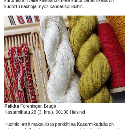
kutomista. Näillä kaikilla kolmella kudontatekniikalla on
kudottu nauhoja myös kansallispukuihin.
Paikka
Föreningen Brage
Kasarmikatu 28 (3. krs.), 00130 Helsinki
Huomioi että maksullista parkkitilaa Kasarmikadulla on