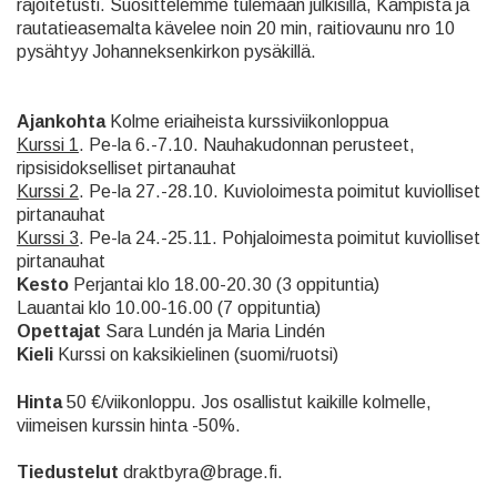
rajoitetusti. Suosittelemme tulemaan julkisilla, Kampista ja
rautatieasemalta kävelee noin 20 min, raitiovaunu nro 10
pysähtyy Johanneksenkirkon pysäkillä.
Ajankohta
Kolme eriaiheista kurssiviikonloppua
Kurssi 1
. Pe-la 6.-7.10. Nauhakudonnan perusteet,
ripsisidokselliset pirtanauhat
Kurssi 2
. Pe-la 27.-28.10. Kuvioloimesta poimitut kuviolliset
pirtanauhat
Kurssi 3
. Pe-la 24.-25.11. Pohjaloimesta poimitut kuviolliset
pirtanauhat
Kesto
Perjantai klo 18.00-20.30 (3 oppituntia)
Lauantai klo 10.00-16.00 (7 oppituntia)
Opettajat
Sara Lundén ja Maria Lindén
Kieli
Kurssi on kaksikielinen (suomi/ruotsi)
Hinta
50 €/viikonloppu. Jos osallistut kaikille kolmelle,
viimeisen kurssin hinta -50%.
Tiedustelut
draktbyra@brage.fi.