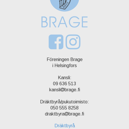
Föreningen Brage
i Helsingfors
Kansli:
09 636 513
kansli
brage.fi
Dräktbyrå/pukutoimisto:
050 555 8258
draktbyra
brage.fi
Dräktbyrå