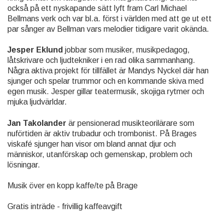
också på ett nyskapande sätt lyft fram Carl Michael
Bellmans verk och var bl.a. först i världen med att ge ut ett
par sånger av Bellman vars melodier tidigare varit okända.
Jesper Eklund
jobbar som musiker, musikpedagog,
låtskrivare och ljudtekniker i en rad olika sammanhang.
Några aktiva projekt för tillfället är Mandys Nyckel där han
sjunger och spelar trummor och en kommande skiva med
egen musik. Jesper gillar teatermusik, skojiga rytmer och
mjuka ljudvärldar.
Jan Takolander
är pensionerad musikteorilärare som
nuförtiden är aktiv trubadur och trombonist. På Brages
viskafé sjunger han visor om bland annat djur och
människor, utanförskap och gemenskap, problem och
lösningar.
Musik över en kopp kaffe/te på Brage
Gratis inträde - frivillig kaffeavgift