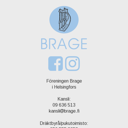
Föreningen Brage
i Helsingfors
Kansli:
09 636 513
kansli
brage.fi
Dräktbyrå/pukutoimisto: