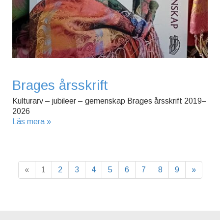
Brages årsskrift
Kulturarv – jubileer – gemenskap Brages årsskrift 2019–
2026
Läs mera »
«
1
2
3
4
5
6
7
8
9
»