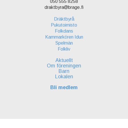
050 555 8258
draktbyra
brage.fi
Dräktbyrå
Pukutoimisto
Folkdans
Kammarkören Idun
Spelmän
Folkliv
Aktuellt
Om föreningen
Barn
Lokalen
Bli medlem