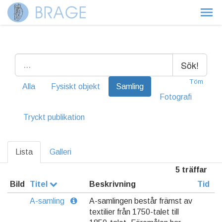
Sök!
Töm
Alla
Fysiskt objekt
Samling
Fotografi
Tryckt publikation
Lista
Galleri
5 träffar
Bild
Titel
Beskrivning
Tid
A-samling
A-samlingen består främst av
textilier från 1750-talet till