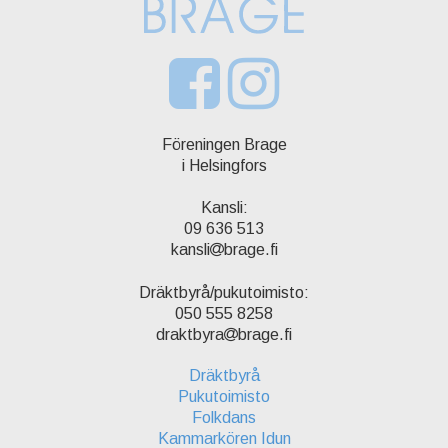
Föreningen Brage
i Helsingfors
Kansli:
09 636 513
kansli
brage.fi
Dräktbyrå/pukutoimisto:
050 555 8258
draktbyra
brage.fi
Dräktbyrå
Pukutoimisto
Folkdans
Kammarkören Idun