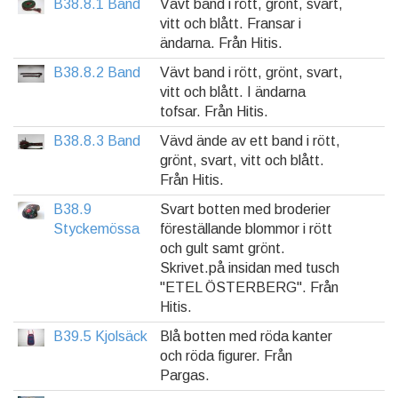
B38.8.1 Band
Vävt band i rött, grönt, svart,
vitt och blått. Fransar i
ändarna. Från Hitis.
B38.8.2 Band
Vävt band i rött, grönt, svart,
vitt och blått. I ändarna
tofsar. Från Hitis.
B38.8.3 Band
Vävd ände av ett band i rött,
grönt, svart, vitt och blått.
Från Hitis.
B38.9
Svart botten med broderier
Styckemössa
föreställande blommor i rött
och gult samt grönt.
Skrivet.på insidan med tusch
"ETEL ÖSTERBERG". Från
Hitis.
B39.5 Kjolsäck
Blå botten med röda kanter
och röda figurer. Från
Pargas.