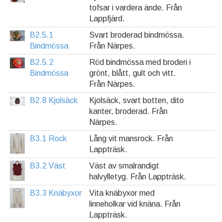
tofsar i vardera ände. Från
Lappfjärd.
B2.5.1
Svart broderad bindmössa.
Bindmössa
Från Närpes.
B2.5.2
Röd bindmössa med broderi i
Bindmössa
grönt, blått, gult och vitt.
Från Närpes.
B2.8 Kjolsäck
Kjolsäck, svart botten, dito
kanter, broderad. Från
Närpes.
B3.1 Rock
Lång vit mansrock. Från
Lappträsk.
B3.2 Väst
Väst av smalrandigt
halvylletyg. Från Lappträsk.
B3.3 Knäbyxor
Vita knäbyxor med
linneholkar vid knäna. Från
Lappträsk.