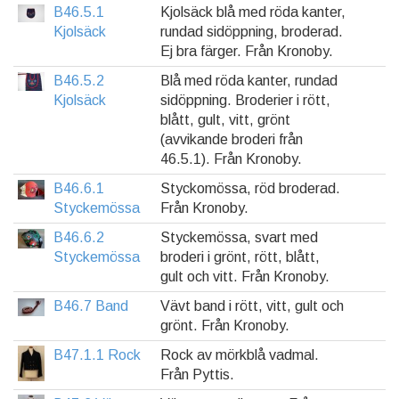
B46.5.1
Kjolsäck blå med röda kanter,
Kjolsäck
rundad sidöppning, broderad.
Ej bra färger. Från Kronoby.
B46.5.2
Blå med röda kanter, rundad
Kjolsäck
sidöppning. Broderier i rött,
blått, gult, vitt, grönt
(avvikande broderi från
46.5.1). Från Kronoby.
B46.6.1
Styckomössa, röd broderad.
Styckemössa
Från Kronoby.
B46.6.2
Styckemössa, svart med
Styckemössa
broderi i grönt, rött, blått,
gult och vitt. Från Kronoby.
B46.7 Band
Vävt band i rött, vitt, gult och
grönt. Från Kronoby.
B47.1.1 Rock
Rock av mörkblå vadmal.
Från Pyttis.