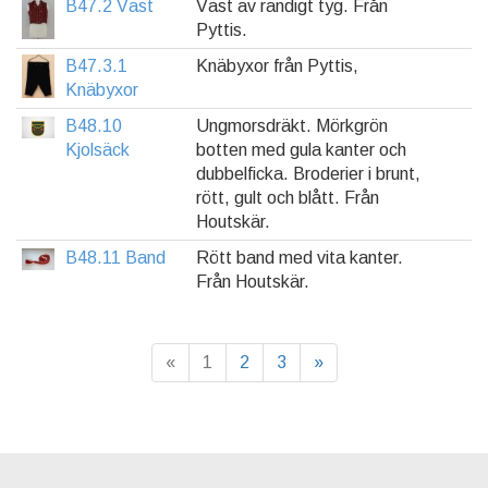
B47.2 Väst
Väst av randigt tyg. Från
Pyttis.
B47.3.1
Knäbyxor från Pyttis,
Knäbyxor
B48.10
Ungmorsdräkt. Mörkgrön
Kjolsäck
botten med gula kanter och
dubbelficka. Broderier i brunt,
rött, gult och blått. Från
Houtskär.
B48.11 Band
Rött band med vita kanter.
Från Houtskär.
«
1
2
3
»