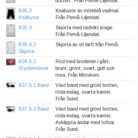
botten . Från Pernå-Liljendal.
B35.3
Knäbyxor av mörkblå vadmal.
Knäbyxor
Från Pernå-Liljendal.
B35.4
Skjorta med nedvikt krage.
Från Pernå-Liljendal.
B35.4.2
Skjorta av vit lärft från Pernå.
Skjorta
B36.6.2
Röd med broderier i gått,
Styckemössa
brunt, grönt, svart, gult och
rosa. Från Mörskom.
B37.6.1 Band
Vävt band med grönt botten,
röda inslag, svarta kanter.
Från Sund.
B37.6.2 Band
Vävt band med grönt botten,
röda inslag, svarta kanter.
Avklippta ändar med tofsar.
Från Sund.