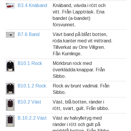
B3.4 Knäband
Knäband, vävda i rött och
vitt. Från Lappträsk. Ena
bandet (a-bandet)
försvunnet.
B7.6 Band
Vävt band på blått botten,
röda kanter med vit mittrand.
Tillverkat av Orre Villgren.
Fån Kumlinge.
B10.1 Rock
Mörkbrun rock med
överklädda knappar. Från
Sibbo.
B10.1.2 Rock
Rock av brunt vadmal. Från
Sibbo.
B10.2 Väst
Väst, blå botten, ränder i
rött, svart, gult. Från sibbo.
B.10.2.2 Väst
Väst av halvylletyg med
ränder i rött och gult på
mörkblå botten. Från Sibbo.