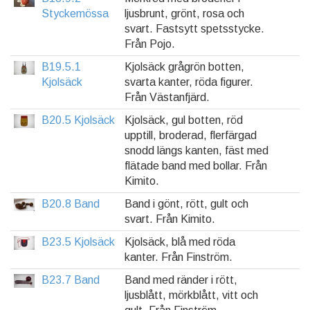
Styckemössa
ljusbrunt, grönt, rosa och
svart. Fastsytt spetsstycke.
Från Pojo.
B19.5.1
Kjolsäck grågrön botten,
Kjolsäck
svarta kanter, röda figurer.
Från Västanfjärd.
B20.5 Kjolsäck
Kjolsäck, gul botten, röd
upptill, broderad, flerfärgad
snodd längs kanten, fäst med
flätade band med bollar. Från
Kimito.
B20.8 Band
Band i gönt, rött, gult och
svart. Från Kimito.
B23.5 Kjolsäck
Kjolsäck, blå med röda
kanter. Från Finström.
B23.7 Band
Band med ränder i rött,
ljusblått, mörkblått, vitt och