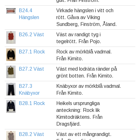
gult. Från Finström.
B24.4
Virkade hängslen i vitt och
Hängslen
rött. Gåva av Viking
Sundberg, Finström, Åland.
B26.2 Väst
Väst av randigt tyg i
tegelrött. Från Pojo.
B27.1 Rock
Rock av mörkblå vadmal.
Från Kimito.
B27.2 Väst
Väst med lodräta ränder på
grönt botten. Från Kimito.
B27.3
Knäbyxor av mörkblå vadmal.
Knäbyxor
Från Kimito.
B28.1 Rock
Heikels ursprungliga
anteckning: Rock lik
Kimitodräktens. Från
Dragsfjärd.
B28.2 Väst
Väst av ett mångrandigt.