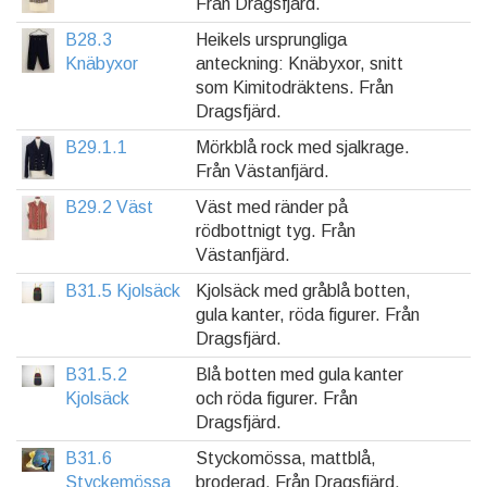
Från Dragsfjärd.
B28.3
Heikels ursprungliga
Knäbyxor
anteckning: Knäbyxor, snitt
som Kimitodräktens. Från
Dragsfjärd.
B29.1.1
Mörkblå rock med sjalkrage.
Från Västanfjärd.
B29.2 Väst
Väst med ränder på
rödbottnigt tyg. Från
Västanfjärd.
B31.5 Kjolsäck
Kjolsäck med gråblå botten,
gula kanter, röda figurer. Från
Dragsfjärd.
B31.5.2
Blå botten med gula kanter
Kjolsäck
och röda figurer. Från
Dragsfjärd.
B31.6
Styckomössa, mattblå,
Styckemössa
broderad. Från Dragsfjärd.