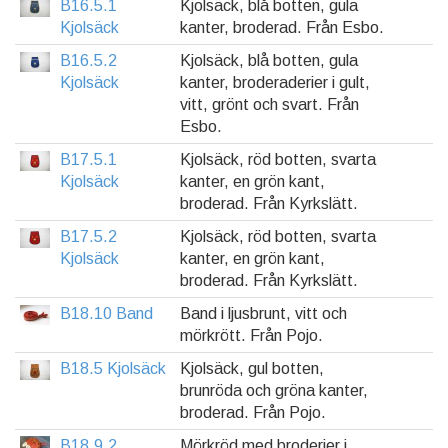
B16.5.1
Kjolsäck, blå botten, gula
Kjolsäck
kanter, broderad. Från Esbo.
B16.5.2
Kjolsäck, blå botten, gula
Kjolsäck
kanter, broderaderier i gult,
vitt, grönt och svart. Från
Esbo.
B17.5.1
Kjolsäck, röd botten, svarta
Kjolsäck
kanter, en grön kant,
broderad. Från Kyrkslätt.
B17.5.2
Kjolsäck, röd botten, svarta
Kjolsäck
kanter, en grön kant,
broderad. Från Kyrkslätt.
B18.10 Band
Band i ljusbrunt, vitt och
mörkrött. Från Pojo.
B18.5 Kjolsäck
Kjolsäck, gul botten,
brunröda och gröna kanter,
broderad. Från Pojo.
B18.9.2
Mörkröd med broderier i