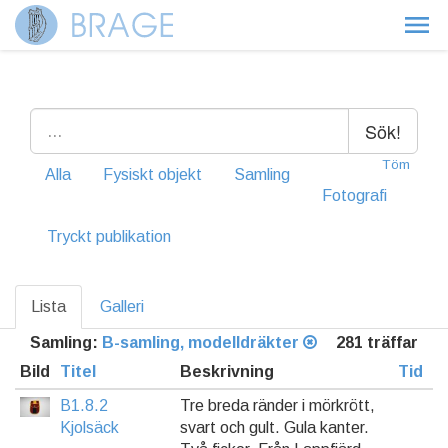
Sök!
Töm
Alla
Fysiskt objekt
Samling
Fotografi
Tryckt publikation
Lista
Galleri
Samling:
B-samling, modelldräkter
281 träffar
Bild
Titel
Beskrivning
Tid
B1.8.2
Tre breda ränder i mörkrött,
Kjolsäck
svart och gult. Gula kanter.