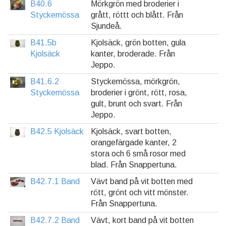
B40.6
Mörkgrön med broderier i
Styckemössa
grått, röttt och blått. Från
Sjundeå.
B41.5b
Kjolsäck, grön botten, gula
Kjolsäck
kanter, broderade. Från
Jeppo.
B41.6.2
Styckemössa, mörkgrön,
Styckemössa
broderier i grönt, rött, rosa,
gult, brunt och svart. Från
Jeppo.
B42.5 Kjolsäck
Kjolsäck, svart botten,
orangefärgade kanter, 2
stora och 6 små rosor med
blad. Från Snappertuna.
B42.7.1 Band
Vävt band på vit botten med
rött, grönt och vitt mönster.
Från Snappertuna.
B42.7.2 Band
Vävt, kort band på vit botten