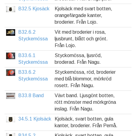
B32.5 Kjosäck
Kjolsäck med svart botten,
orangefärgade kanter,
broderier. Från Lojo.
B32.6.2
Vit med broderier i rosa,
Styckemössa
ljusbrunt, blått och grönt.
Från Lojo.
B33.6.1
Styckomössa, ljusröd,
Styckemössa
broderad. Från Nagu.
B33.6.2
Styckemössa, röd, broderier
Styckemössa
med blå blommor, mörkröd
rosett. Från Nagu.
B33.8 Band
Vävt band. Ljusgönt botten,
rött mönster med mörkgröna
inslag. Från Nagu.
34.5.1 Kjolsäck
Kjolsäck, svart botten, gula
kanter, broderier. Från Pernå.
B34.5.2
Kjolsäck, svart botten, gula