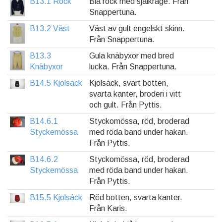
B13.1 Rock
Blå rock med sjalkrage. Från
Snappertuna.
B13.2 Väst
Väst av gult engelskt skinn.
Från Snappertuna.
B13.3
Gula knäbyxor med bred
Knäbyxor
lucka. Från Snappertuna.
B14.5 Kjolsäck
Kjolsäck, svart botten,
svarta kanter, broderi i vitt
och gult. Från Pyttis.
B14.6.1
Styckomössa, röd, broderad
Styckemössa
med röda band under hakan.
Från Pyttis.
B14.6.2
Styckomössa, röd, broderad
Styckemössa
med röda band under hakan.
Från Pyttis.
B15.5 Kjolsäck
Röd botten, svarta kanter.
Från Karis.