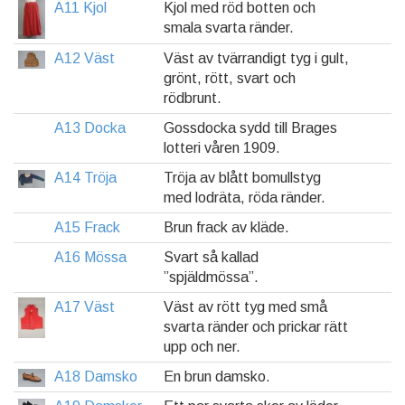
A11 Kjol
Kjol med röd botten och
smala svarta ränder.
A12 Väst
Väst av tvärrandigt tyg i gult,
grönt, rött, svart och
rödbrunt.
A13 Docka
Gossdocka sydd till Brages
lotteri våren 1909.
A14 Tröja
Tröja av blått bomullstyg
med lodräta, röda ränder.
A15 Frack
Brun frack av kläde.
A16 Mössa
Svart så kallad
”spjäldmössa”.
A17 Väst
Väst av rött tyg med små
svarta ränder och prickar rätt
upp och ner.
A18 Damsko
En brun damsko.