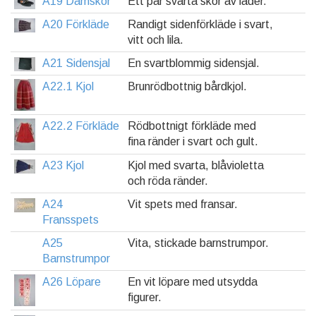
A19 Damskor
Ett par svarta skor av läder.
A20 Förkläde
Randigt sidenförkläde i svart,
vitt och lila.
A21 Sidensjal
En svartblommig sidensjal.
A22.1 Kjol
Brunrödbottnig bårdkjol.
A22.2 Förkläde
Rödbottnigt förkläde med
fina ränder i svart och gult.
A23 Kjol
Kjol med svarta, blåvioletta
och röda ränder.
A24
Vit spets med fransar.
Fransspets
A25
Vita, stickade barnstrumpor.
Barnstrumpor
A26 Löpare
En vit löpare med utsydda
figurer.