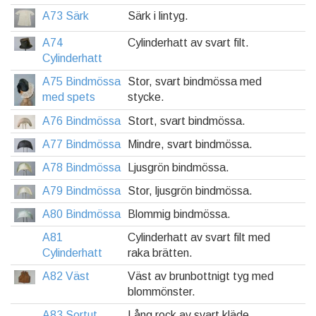
A73 Särk
Särk i lintyg.
A74
Cylinderhatt av svart filt.
Cylinderhatt
A75 Bindmössa
Stor, svart bindmössa med
med spets
stycke.
A76 Bindmössa
Stort, svart bindmössa.
A77 Bindmössa
Mindre, svart bindmössa.
A78 Bindmössa
Ljusgrön bindmössa.
A79 Bindmössa
Stor, ljusgrön bindmössa.
A80 Bindmössa
Blommig bindmössa.
A81
Cylinderhatt av svart filt med
Cylinderhatt
raka brätten.
A82 Väst
Väst av brunbottnigt tyg med
blommönster.
A83 Sortut
Lång rock av svart kläde.