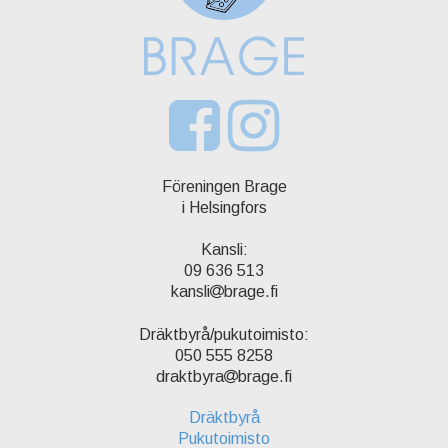
Föreningen Brage
i Helsingfors
Kansli:
09 636 513
kansli
brage.fi
Dräktbyrå/pukutoimisto:
050 555 8258
draktbyra
brage.fi
Dräktbyrå
Pukutoimisto