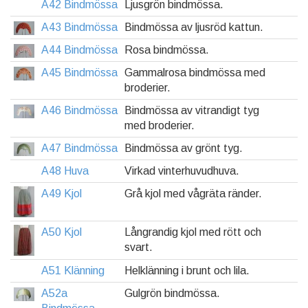
A42 Bindmössa
Ljusgrön bindmössa.
A43 Bindmössa
Bindmössa av ljusröd kattun.
A44 Bindmössa
Rosa bindmössa.
A45 Bindmössa
Gammalrosa bindmössa med
broderier.
A46 Bindmössa
Bindmössa av vitrandigt tyg
med broderier.
A47 Bindmössa
Bindmössa av grönt tyg.
A48 Huva
Virkad vinterhuvudhuva.
A49 Kjol
Grå kjol med vågräta ränder.
A50 Kjol
Långrandig kjol med rött och
svart.
A51 Klänning
Helklänning i brunt och lila.
A52a
Gulgrön bindmössa.