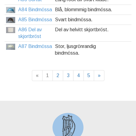
A84 Bindmössa
Blå, blommmig bindmössa.
A85 Bindmössa
Svart bindmössa.
A86 Del av
Del av helvitt skjortbröst.
skjortbröst
A87 Bindmössa
Stor, ljusgrönrandig
bindmössa.
«
1
2
3
4
5
»