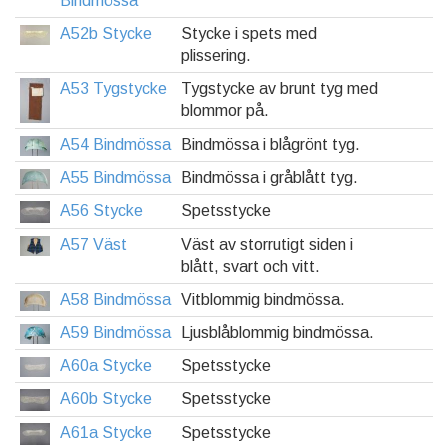
Bindmössa
A52b Stycke
Stycke i spets med
plissering.
A53 Tygstycke
Tygstycke av brunt tyg med
blommor på.
A54 Bindmössa
Bindmössa i blågrönt tyg.
A55 Bindmössa
Bindmössa i gråblått tyg.
A56 Stycke
Spetsstycke
A57 Väst
Väst av storrutigt siden i
blått, svart och vitt.
A58 Bindmössa
Vitblommig bindmössa.
A59 Bindmössa
Ljusblåblommig bindmössa.
A60a Stycke
Spetsstycke
A60b Stycke
Spetsstycke
A61a Stycke
Spetsstycke