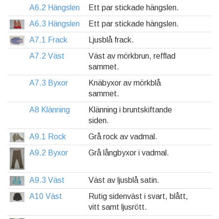
A6.2 Hängslen
Ett par stickade hängslen.
A6.3 Hängslen
Ett par stickade hängslen.
A7.1 Frack
Ljusblå frack.
A7.2 Väst
Väst av mörkbrun, refflad
sammet.
A7.3 Byxor
Knäbyxor av mörkblå
sammet.
A8 Klänning
Klänning i bruntskiftande
siden.
A9.1 Rock
Grå rock av vadmal.
A9.2 Byxor
Grå långbyxor i vadmal.
A9.3 Väst
Väst av ljusblå satin.
A10 Väst
Rutig sidenväst i svart, blått,
vitt samt ljusrött.