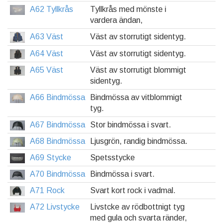
A62 Tyllkrås
Tyllkrås med mönste i
vardera ändan,
A63 Väst
Väst av storrutigt sidentyg.
A64 Väst
Väst av storrutigt sidentyg.
A65 Väst
Väst av storrutigt blommigt
sidentyg.
A66 Bindmössa
Bindmössa av vitblommigt
tyg.
A67 Bindmössa
Stor bindmössa i svart.
A68 Bindmössa
Ljusgrön, randig bindmössa.
A69 Stycke
Spetsstycke
A70 Bindmössa
Bindmössa i svart.
A71 Rock
Svart kort rock i vadmal.
A72 Livstycke
Livstcke av rödbottnigt tyg
med gula och svarta ränder,