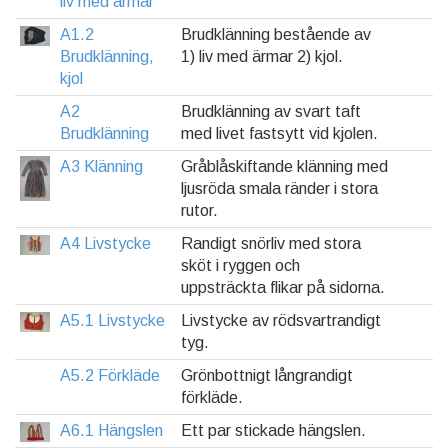
liv med ärmar
A1.2
Brudklänning bestående av
Brudklänning,
1) liv med ärmar 2) kjol.
kjol
A2
Brudklänning av svart taft
Brudklänning
med livet fastsytt vid kjolen.
A3 Klänning
Gråblåskiftande klänning med
ljusröda smala ränder i stora
rutor.
A4 Livstycke
Randigt snörliv med stora
sköt i ryggen och
uppsträckta flikar på sidorna.
A5.1 Livstycke
Livstycke av rödsvartrandigt
tyg.
A5.2 Förkläde
Grönbottnigt långrandigt
förkläde.
A6.1 Hängslen
Ett par stickade hängslen.