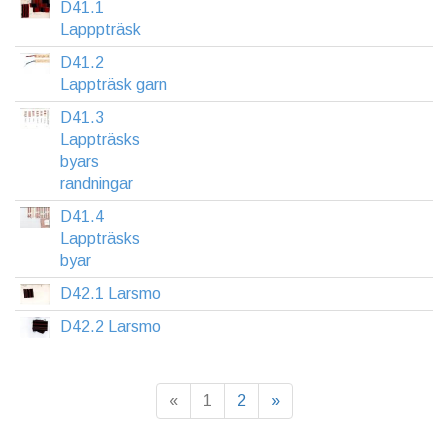
D41.1
Lapppträsk
D41.2
Lappträsk garn
D41.3
Lappträsks
byars
randningar
D41.4
Lappträsks
byar
D42.1 Larsmo
D42.2 Larsmo
«
1
2
»