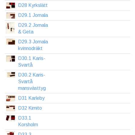
D28 Kyrkslätt
D29.1 Jomala
D29.2 Jomala
& Geta
D29.3 Jomala
kvinnodräkt
D30.1 Karis-
Svartå
D30.2 Karis-
Svartå
mansvästtyg
D31 Karleby
D32 Kimito
D33.1
Korsholm
D33.3