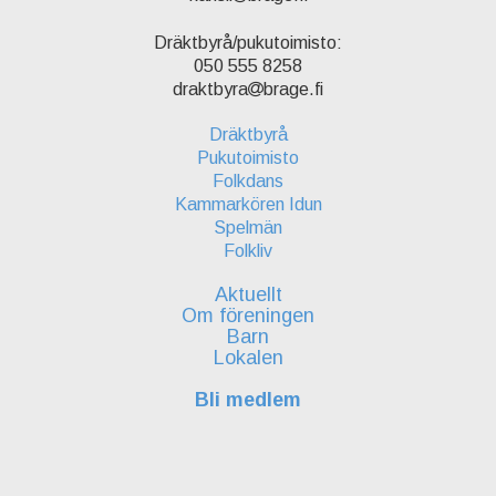
Dräktbyrå/pukutoimisto:
050 555 8258
draktbyra
brage.fi
Dräktbyrå
Pukutoimisto
Folkdans
Kammarkören Idun
Spelmän
Folkliv
Aktuellt
Om föreningen
Barn
Lokalen
Bli medlem