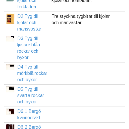
kjolar och
kjolar och förkläden.
förkläden
D2 Tyg till
Tre styckna tygbitar till kjolar
kjolar och
och manvästar.
mansvästar
D3 Tyg till
ljusare blåa
rockar och
byxor
D4 Tyg till
mörkblå rockar
och byxor
D5 Tyg till
svarta rockar
och byxor
D6.1 Bergö
kvinnodräkt
D6.2 Bergö